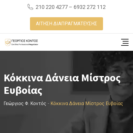
Skip
210 220 4277 – 6932 272 112
to
content
ΑΙΤΗΣΗ ΔΙΑΠΡΑΓΜΑΤΕΥΣΗΣ
Κόκκινα Δάνεια Μίστρος
Ευβοίας
Γεώργιος Φ. Κοντός
-
Κόκκινα Δάνεια Μίστρος Ευβοίας