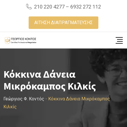
Skip
210 220 4277 – 6932 272 112
to
content
ΑΙΤΗΣΗ ΔΙΑΠΡΑΓΜΑΤΕΥΣΗΣ
Κόκκινα Δάνεια
Μικρόκαμπος Κιλκίς
Γεώργιος Φ. Κοντός
-
Κόκκινα Δάνεια Μικρόκαμπος
Κιλκίς