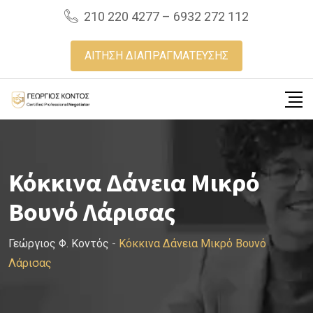
Skip
210 220 4277 – 6932 272 112
to
content
ΑΙΤΗΣΗ ΔΙΑΠΡΑΓΜΑΤΕΥΣΗΣ
Κόκκινα Δάνεια Μικρό
Βουνό Λάρισας
Γεώργιος Φ. Κοντός
-
Κόκκινα Δάνεια Μικρό Βουνό
Λάρισας