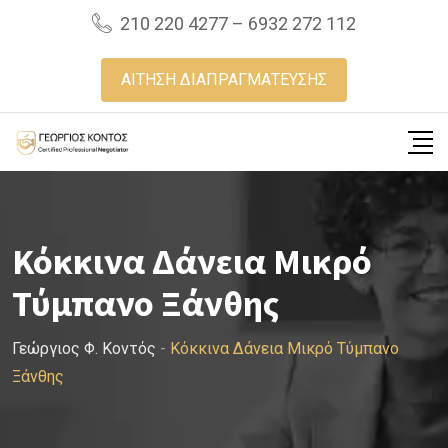
Skip
210 220 4277 – 6932 272 112
to
content
ΑΙΤΗΣΗ ΔΙΑΠΡΑΓΜΑΤΕΥΣΗΣ
Κόκκινα Δάνεια Μικρό
Τύμπανο Ξάνθης
Γεώργιος Φ. Κοντός
-
Κόκκινα Δάνεια Μικρό Τύμπανο
Ξάνθης