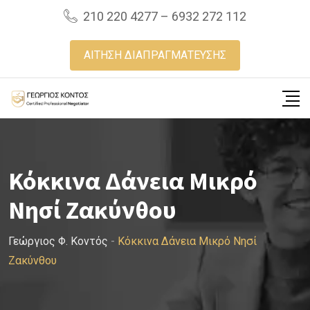
Skip
210 220 4277 – 6932 272 112
to
content
ΑΙΤΗΣΗ ΔΙΑΠΡΑΓΜΑΤΕΥΣΗΣ
Κόκκινα Δάνεια Μικρό
Νησί Ζακύνθου
Γεώργιος Φ. Κοντός
-
Κόκκινα Δάνεια Μικρό Νησί
Ζακύνθου