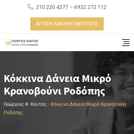
Skip
210 220 4277 – 6932 272 112
to
content
ΑΙΤΗΣΗ ΔΙΑΠΡΑΓΜΑΤΕΥΣΗΣ
Κόκκινα Δάνεια Μικρό
Κρανοβούνι Ροδόπης
Γεώργιος Φ. Κοντός
-
Κόκκινα Δάνεια Μικρό Κρανοβούνι
Ροδόπης