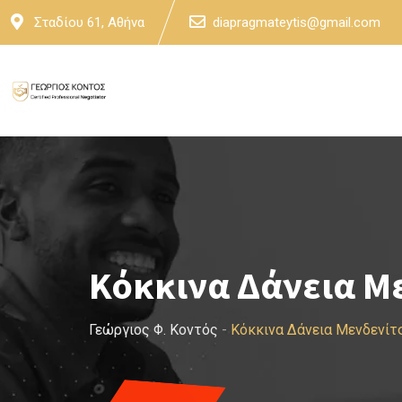
Skip
Σταδίου 61, Αθήνα
diapragmateytis@gmail.com
to
content
Κόκκινα Δάνεια Μ
Γεώργιος Φ. Κοντός
-
Κόκκινα Δάνεια Μενδενίτ