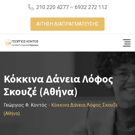
Skip
210 220 4277 – 6932 272 112
to
content
ΑΙΤΗΣΗ ΔΙΑΠΡΑΓΜΑΤΕΥΣΗΣ
Κόκκινα Δάνεια Λόφος
Σκουζέ (Αθήνα)
Γεώργιος Φ. Κοντός
-
Κόκκινα Δάνεια Λόφος Σκουζέ
(Αθήνα)