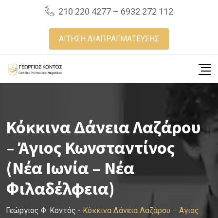
Skip
210 220 4277 – 6932 272 112
to
content
ΑΙΤΗΣΗ ΔΙΑΠΡΑΓΜΑΤΕΥΣΗΣ
Κόκκινα Δάνεια Λαζάρου
– Άγιος Κωνσταντίνος
(Νέα Ιωνία – Νέα
Φιλαδέλφεια)
Γεώργιος Φ. Κοντός
-
Κόκκινα Δάνεια Λαζάρου – Άγιος