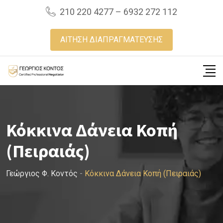
Skip
210 220 4277 – 6932 272 112
to
content
ΑΙΤΗΣΗ ΔΙΑΠΡΑΓΜΑΤΕΥΣΗΣ
Κόκκινα Δάνεια Κοπή
(Πειραιάς)
Γεώργιος Φ. Κοντός
-
Κόκκινα Δάνεια Κοπή (Πειραιάς)