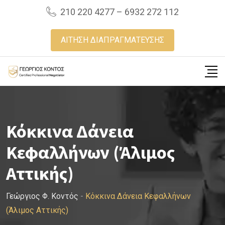
Skip
210 220 4277 – 6932 272 112
to
content
ΑΙΤΗΣΗ ΔΙΑΠΡΑΓΜΑΤΕΥΣΗΣ
Κόκκινα Δάνεια
Κεφαλλήνων (Άλιμος
Αττικής)
Γεώργιος Φ. Κοντός
-
Κόκκινα Δάνεια Κεφαλλήνων
(Άλιμος Αττικής)