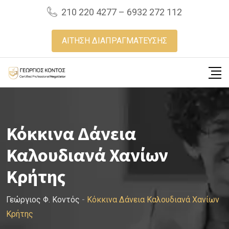
Skip
210 220 4277 – 6932 272 112
to
content
ΑΙΤΗΣΗ ΔΙΑΠΡΑΓΜΑΤΕΥΣΗΣ
Κόκκινα Δάνεια
Καλουδιανά Χανίων
Κρήτης
Γεώργιος Φ. Κοντός
-
Κόκκινα Δάνεια Καλουδιανά Χανίων
Κρήτης