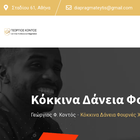
Skip
Σταδίου 61, Αθήνα
diapragmateytis@gmail.com
to
content
Κόκκινα Δάνεια Φ
Γεώργιος Φ. Κοντός
-
Κόκκινα Δάνεια Φουρνές 