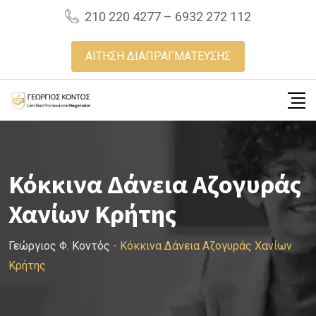
Skip
210 220 4277 – 6932 272 112
to
content
ΑΙΤΗΣΗ ΔΙΑΠΡΑΓΜΑΤΕΥΣΗΣ
Κόκκινα Δάνεια Αζογυράς
Χανίων Κρήτης
Γεώργιος Φ. Κοντός
-
Κόκκινα Δάνεια Αζογυράς Χανίων
Κρήτης