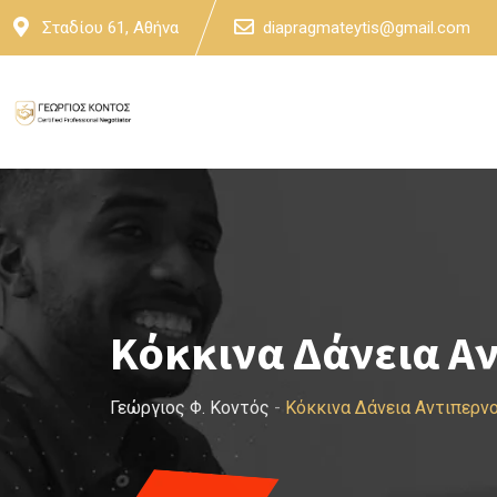
Skip
Σταδίου 61, Αθήνα
diapragmateytis@gmail.com
to
content
Κόκκινα Δάνεια Α
Γεώργιος Φ. Κοντός
-
Κόκκινα Δάνεια Αντιπερν