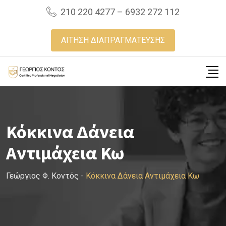
Skip
210 220 4277 – 6932 272 112
to
content
ΑΙΤΗΣΗ ΔΙΑΠΡΑΓΜΑΤΕΥΣΗΣ
Κόκκινα Δάνεια
Αντιμάχεια Κω
Γεώργιος Φ. Κοντός
-
Κόκκινα Δάνεια Αντιμάχεια Κω