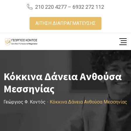
Skip
210 220 4277 – 6932 272 112
to
content
ΑΙΤΗΣΗ ΔΙΑΠΡΑΓΜΑΤΕΥΣΗΣ
Κόκκινα Δάνεια Ανθούσα
Μεσσηνίας
Γεώργιος Φ. Κοντός
-
Κόκκινα Δάνεια Ανθούσα Μεσσηνίας