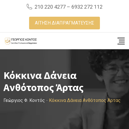
Skip
210 220 4277 – 6932 272 112
to
content
ΑΙΤΗΣΗ ΔΙΑΠΡΑΓΜΑΤΕΥΣΗΣ
Κόκκινα Δάνεια
Ανθότοπος Άρτας
Γεώργιος Φ. Κοντός
-
Κόκκινα Δάνεια Ανθότοπος Άρτας