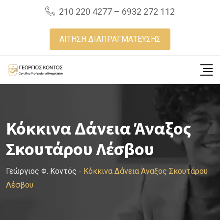
Skip
210 220 4277 – 6932 272 112
to
content
ΑΙΤΗΣΗ ΔΙΑΠΡΑΓΜΑΤΕΥΣΗΣ
Κόκκινα Δάνεια Άναξος
Σκουτάρου Λέσβου
Γεώργιος Φ. Κοντός
-
Κόκκινα Δάνεια Άναξος Σκουτάρου
Λέσβου