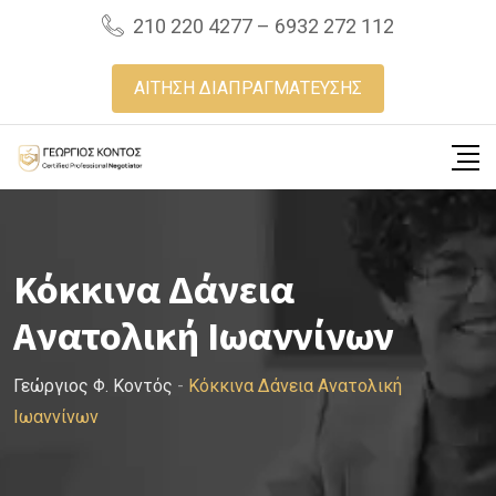
Skip
210 220 4277 – 6932 272 112
to
content
ΑΙΤΗΣΗ ΔΙΑΠΡΑΓΜΑΤΕΥΣΗΣ
Κόκκινα Δάνεια
Ανατολική Ιωαννίνων
Γεώργιος Φ. Κοντός
-
Κόκκινα Δάνεια Ανατολική
Ιωαννίνων