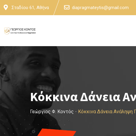
Skip
Σταδίου 61, Αθήνα
diapragmateytis@gmail.com
to
content
Κόκκινα Δάνεια Α
Γεώργιος Φ. Κοντός
-
Κόκκινα Δάνεια Ανάληψη 