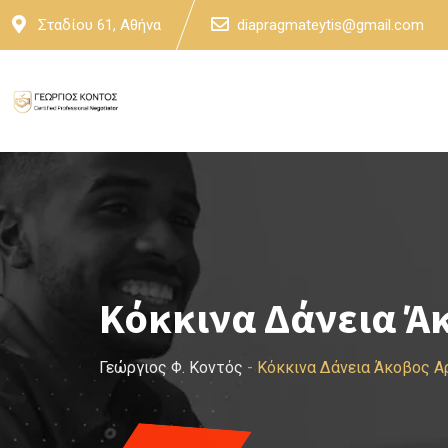
Skip
Σταδίου 61, Αθήνα
diapragmateytis@gmail.com
to
content
Κόκκινα Δάνεια Ά
Γεώργιος Φ. Κοντός
-
Κόκκινα Δάνεια Άκοβος Α