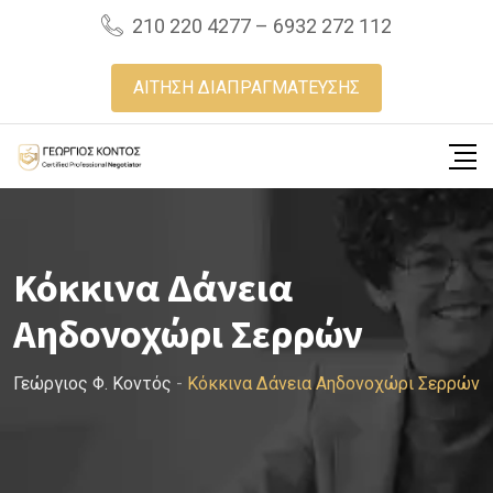
Skip
210 220 4277 – 6932 272 112
to
content
ΑΙΤΗΣΗ ΔΙΑΠΡΑΓΜΑΤΕΥΣΗΣ
Κόκκινα Δάνεια
Αηδονοχώρι Σερρών
Γεώργιος Φ. Κοντός
-
Κόκκινα Δάνεια Αηδονοχώρι Σερρών