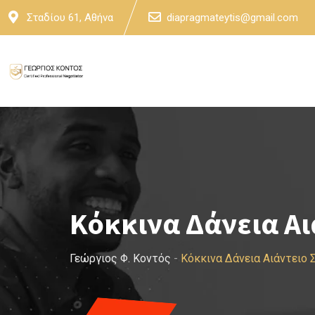
Skip
Σταδίου 61, Αθήνα
diapragmateytis@gmail.com
to
content
Κόκκινα Δάνεια Αι
Γεώργιος Φ. Κοντός
-
Κόκκινα Δάνεια Αιάντειο 