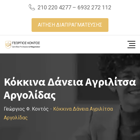
Skip
210 220 4277 – 6932 272 112
to
content
ΑΙΤΗΣΗ ΔΙΑΠΡΑΓΜΑΤΕΥΣΗΣ
Κόκκινα Δάνεια Αγριλίτσα
Αργολίδας
Γεώργιος Φ. Κοντός
-
Κόκκινα Δάνεια Αγριλίτσα
Αργολίδας