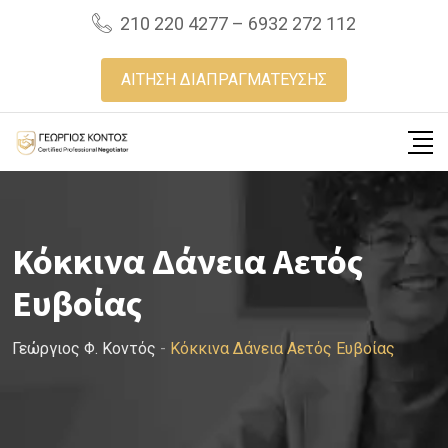
Skip
210 220 4277 – 6932 272 112
to
content
ΑΙΤΗΣΗ ΔΙΑΠΡΑΓΜΑΤΕΥΣΗΣ
Κόκκινα Δάνεια Αετός
Ευβοίας
Γεώργιος Φ. Κοντός
-
Κόκκινα Δάνεια Αετός Ευβοίας