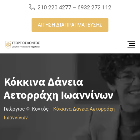
Skip
210 220 4277 – 6932 272 112
to
content
ΑΙΤΗΣΗ ΔΙΑΠΡΑΓΜΑΤΕΥΣΗΣ
Κόκκινα Δάνεια
Αετορράχη Ιωαννίνων
Γεώργιος Φ. Κοντός
-
Κόκκινα Δάνεια Αετορράχη
Ιωαννίνων