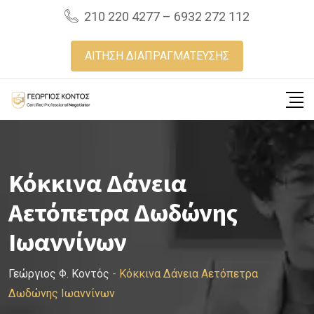
Skip
210 220 4277 – 6932 272 112
to
content
ΑΙΤΗΣΗ ΔΙΑΠΡΑΓΜΑΤΕΥΣΗΣ
Κόκκινα Δάνεια
Αετόπετρα Δωδώνης
Ιωαννίνων
Γεώργιος Φ. Κοντός
-
Κόκκινα Δάνεια Αετόπετρα
Δωδώνης Ιωαννίνων