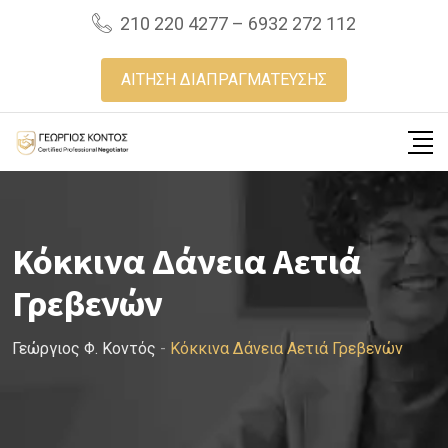
Skip
210 220 4277 – 6932 272 112
to
content
ΑΙΤΗΣΗ ΔΙΑΠΡΑΓΜΑΤΕΥΣΗΣ
Κόκκινα Δάνεια Αετιά
Γρεβενών
Γεώργιος Φ. Κοντός
-
Κόκκινα Δάνεια Αετιά Γρεβενών