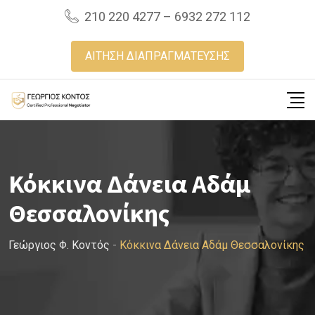
Skip
210 220 4277 – 6932 272 112
to
content
ΑΙΤΗΣΗ ΔΙΑΠΡΑΓΜΑΤΕΥΣΗΣ
Κόκκινα Δάνεια Αδάμ
Θεσσαλονίκης
Γεώργιος Φ. Κοντός
-
Κόκκινα Δάνεια Αδάμ Θεσσαλονίκης