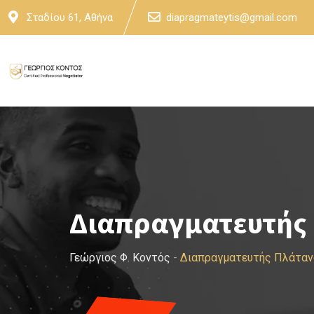
Skip
Σταδίου 61, Αθήνα
diapragmateytis@gmail.com
to
content
Διαπραγματευτής 
Γεώργιος Φ. Κοντός
-
Διαπραγματευτής Πλάταν