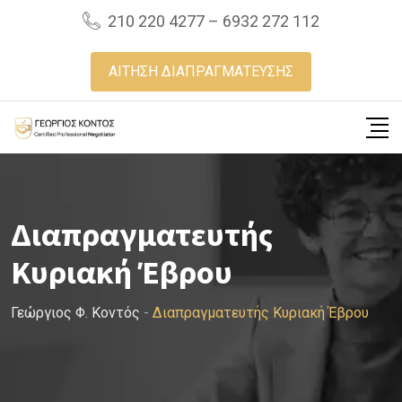
Skip
210 220 4277 – 6932 272 112
to
content
ΑΙΤΗΣΗ ΔΙΑΠΡΑΓΜΑΤΕΥΣΗΣ
Διαπραγματευτής
Κυριακή Έβρου
Γεώργιος Φ. Κοντός
-
Διαπραγματευτής Κυριακή Έβρου