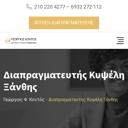
Skip
210 220 4277 – 6932 272 112
to
content
ΑΙΤΗΣΗ ΔΙΑΠΡΑΓΜΑΤΕΥΣΗΣ
Διαπραγματευτής Κυψέλη
Ξάνθης
Γεώργιος Φ. Κοντός
-
Διαπραγματευτής Κυψέλη Ξάνθης