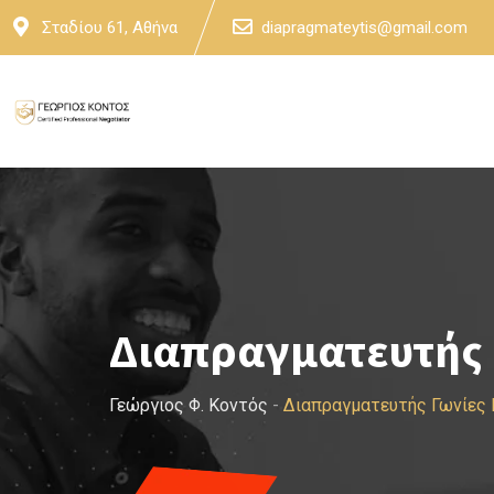
Skip
Σταδίου 61, Αθήνα
diapragmateytis@gmail.com
to
content
Διαπραγματευτής 
Γεώργιος Φ. Κοντός
-
Διαπραγματευτής Γωνίες 