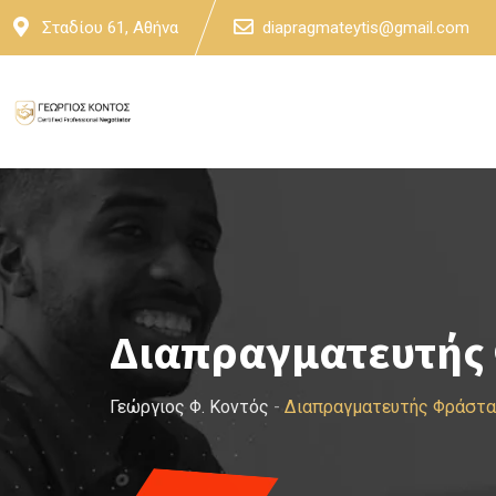
Skip
Σταδίου 61, Αθήνα
diapragmateytis@gmail.com
to
content
Διαπραγματευτής
Γεώργιος Φ. Κοντός
-
Διαπραγματευτής Φράστα