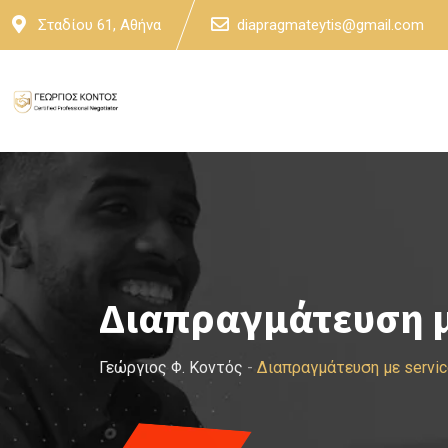
Skip
Σταδίου 61, Αθήνα
diapragmateytis@gmail.com
to
content
Διαπραγμάτευση με
Γεώργιος Φ. Κοντός
-
Διαπραγμάτευση με servi