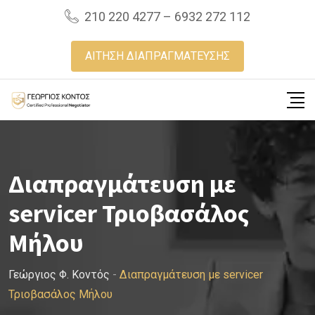
Skip
210 220 4277 – 6932 272 112
to
content
ΑΙΤΗΣΗ ΔΙΑΠΡΑΓΜΑΤΕΥΣΗΣ
Διαπραγμάτευση με
servicer Τριοβασάλος
Μήλου
Γεώργιος Φ. Κοντός
-
Διαπραγμάτευση με servicer
Τριοβασάλος Μήλου