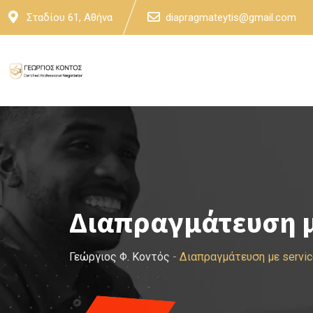
Skip
Σταδίου 61, Αθήνα
diapragmateytis@gmail.com
to
content
Διαπραγμάτευση μ
Γεώργιος Φ. Κοντός
-
Διαπραγμάτευση με servi