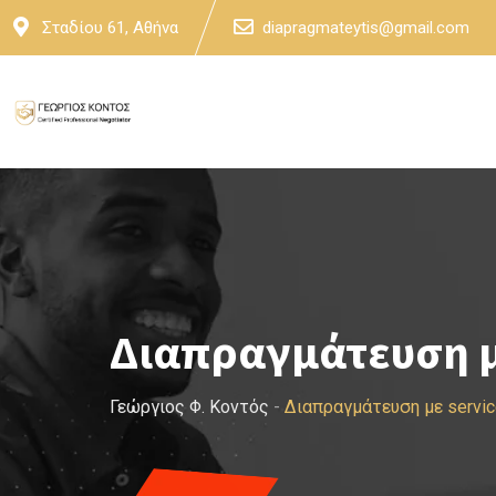
Skip
Σταδίου 61, Αθήνα
diapragmateytis@gmail.com
to
content
Διαπραγμάτευση με
Γεώργιος Φ. Κοντός
-
Διαπραγμάτευση με servic