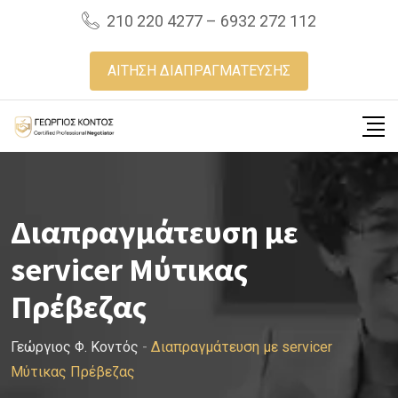
Skip
210 220 4277 – 6932 272 112
to
content
ΑΙΤΗΣΗ ΔΙΑΠΡΑΓΜΑΤΕΥΣΗΣ
Διαπραγμάτευση με
servicer Μύτικας
Πρέβεζας
Γεώργιος Φ. Κοντός
-
Διαπραγμάτευση με servicer
Μύτικας Πρέβεζας