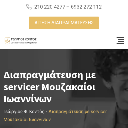
Skip
210 220 4277 – 6932 272 112
to
content
ΑΙΤΗΣΗ ΔΙΑΠΡΑΓΜΑΤΕΥΣΗΣ
Διαπραγμάτευση με
servicer Μουζακαίοι
Ιωαννίνων
Γεώργιος Φ. Κοντός
-
Διαπραγμάτευση με servicer
Μουζακαίοι Ιωαννίνων