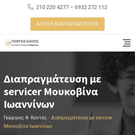
Skip
210 220 4277 – 6932 272 112
to
content
ΑΙΤΗΣΗ ΔΙΑΠΡΑΓΜΑΤΕΥΣΗΣ
Διαπραγμάτευση με
servicer Μουκοβίνα
Ιωαννίνων
Γεώργιος Φ. Κοντός
-
Διαπραγμάτευση με servicer
Μουκοβίνα Ιωαννίνων