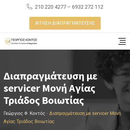
Skip
210 220 4277 – 6932 272 112
to
content
ΑΙΤΗΣΗ ΔΙΑΠΡΑΓΜΑΤΕΥΣΗΣ
Διαπραγμάτευση με
servicer Μονή Αγίας
Τριάδος Βοιωτίας
Γεώργιος Φ. Κοντός
-
Διαπραγμάτευση με servicer Μονή
Αγίας Τριάδος Βοιωτίας