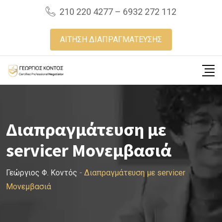
Skip
210 220 4277 – 6932 272 112
to
content
ΑΙΤΗΣΗ ΔΙΑΠΡΑΓΜΑΤΕΥΣΗΣ
Διαπραγμάτευση με
servicer Μονεμβασιά
Γεώργιος Φ. Κοντός
-
Διαπραγμάτευση με servicer
Μονεμβασιά