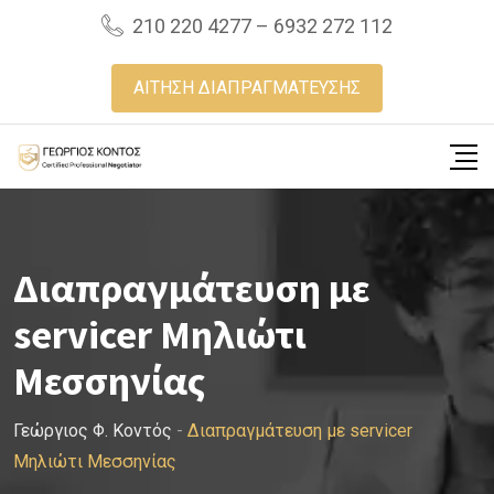
Skip
210 220 4277 – 6932 272 112
to
content
ΑΙΤΗΣΗ ΔΙΑΠΡΑΓΜΑΤΕΥΣΗΣ
Διαπραγμάτευση με
servicer Μηλιώτι
Μεσσηνίας
Γεώργιος Φ. Κοντός
-
Διαπραγμάτευση με servicer
Μηλιώτι Μεσσηνίας