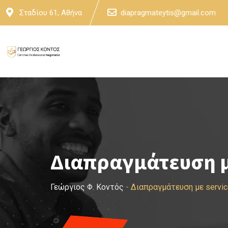
Skip
Σταδίου 61, Αθήνα
diapragmateytis@gmail.com
to
content
Διαπραγμάτευση μ
Γεώργιος Φ. Κοντός
-
Διαπραγμάτευση με servi