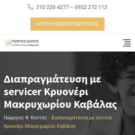
Skip
210 220 4277 – 6932 272 112
to
content
ΑΙΤΗΣΗ ΔΙΑΠΡΑΓΜΑΤΕΥΣΗΣ
Διαπραγμάτευση με
servicer Κρυονέρι
Μακρυχωρίου Καβάλας
Γεώργιος Φ. Κοντός
-
Διαπραγμάτευση με servicer
Κρυονέρι Μακρυχωρίου Καβάλας