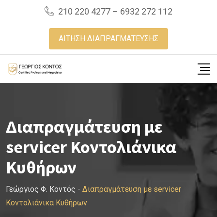
Skip
210 220 4277 – 6932 272 112
to
content
ΑΙΤΗΣΗ ΔΙΑΠΡΑΓΜΑΤΕΥΣΗΣ
Διαπραγμάτευση με
servicer Κοντολιάνικα
Κυθήρων
Γεώργιος Φ. Κοντός
-
Διαπραγμάτευση με servicer
Κοντολιάνικα Κυθήρων