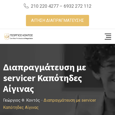
Skip
210 220 4277 – 6932 272 112
to
content
ΑΙΤΗΣΗ ΔΙΑΠΡΑΓΜΑΤΕΥΣΗΣ
Διαπραγμάτευση με
servicer Καπότηδες
Αίγινας
Γεώργιος Φ. Κοντός
-
Διαπραγμάτευση με servicer
Καπότηδες Αίγινας