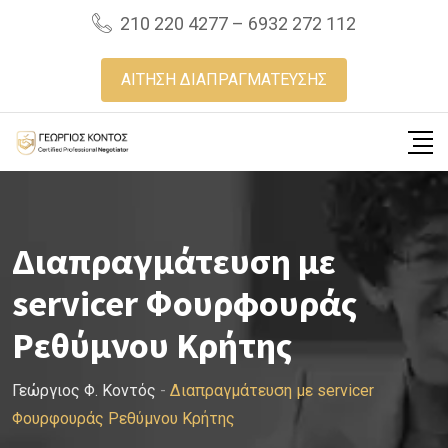
Skip
210 220 4277 – 6932 272 112
to
content
ΑΙΤΗΣΗ ΔΙΑΠΡΑΓΜΑΤΕΥΣΗΣ
Διαπραγμάτευση με
servicer Φουρφουράς
Ρεθύμνου Κρήτης
Γεώργιος Φ. Κοντός
-
Διαπραγμάτευση με servicer
Φουρφουράς Ρεθύμνου Κρήτης